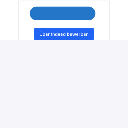
Über Indeed bewerben
Bewerben mit XING
Job teilen
Homepage