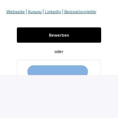
Webseite
⎪
Kununu
⎪
LinkedIn
⎪
Beispielprojekte
Bewerben
oder
Über Indeed bewerben
Bewerben mit XING